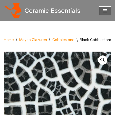
Ceramic Essentials
Ga
naar
de
inhoud
Home
\
Mayco Glazuren
\
Cobblestone
\
Black Cobblestone (