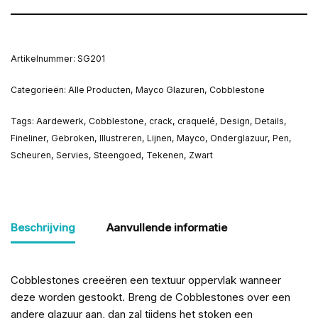
Artikelnummer:
SG201
Categorieën:
Alle Producten
,
Mayco Glazuren
,
Cobblestone
Tags:
Aardewerk
,
Cobblestone
,
crack
,
craquelé
,
Design
,
Details
,
Fineliner
,
Gebroken
,
Illustreren
,
Lijnen
,
Mayco
,
Onderglazuur
,
Pen
,
Scheuren
,
Servies
,
Steengoed
,
Tekenen
,
Zwart
Beschrijving
Aanvullende informatie
Cobblestones creeëren een textuur oppervlak wanneer
deze worden gestookt. Breng de Cobblestones over een
andere glazuur aan, dan zal tijdens het stoken een