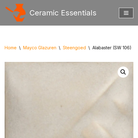
Ceramic Essentials
Ga
naar
de
inhoud
Home
\
Mayco Glazuren
\
Steengoed
\
Alabaster (SW 106)