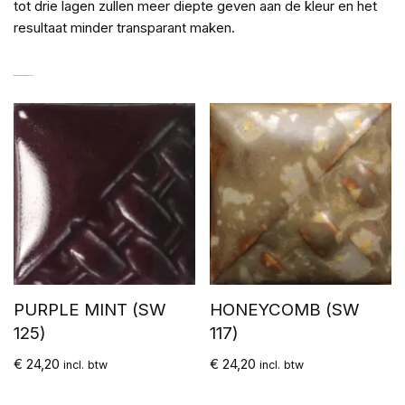
tot drie lagen zullen meer diepte geven aan de kleur en het
resultaat minder transparant maken.
GERELATEERDE PRODUCTEN
PURPLE MINT (SW
HONEYCOMB (SW
125)
117)
€
24,20
€
24,20
incl. btw
incl. btw