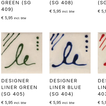
GREEN (SG
(SG 408)
(S
409)
€
5,95
€
5,
incl. btw
€
5,95
incl. btw
DESIGNER
DESIGNER
DE
LINER GREEN
LINER BLUE
LI
(SG 405)
(SG 404)
40
€
5,95
€
5,95
€
5,
incl. btw
incl. btw