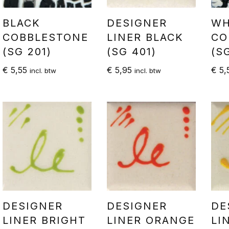
BLACK
DESIGNER
WH
COBBLESTONE
LINER BLACK
CO
(SG 201)
(SG 401)
(S
€
5,55
€
5,95
€
5,
incl. btw
incl. btw
DESIGNER
DESIGNER
DE
LINER BRIGHT
LINER ORANGE
LI