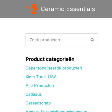
Ceramic Essentials
Ga
naar
de
inhoud
Product categorieën
Gepersonaliseerde producten
Xiem Tools USA
Alle Producten
Cadeaus
Gereedschap
Andere Keramiekbenodigdheden