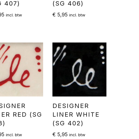
G 407)
(SG 406)
95
€
5,95
incl. btw
incl. btw
SIGNER
DESIGNER
NER RED (SG
LINER WHITE
3)
(SG 402)
95
€
5,95
incl. btw
incl. btw