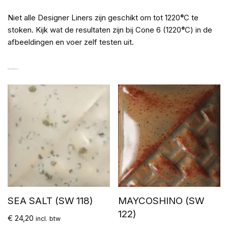
Niet alle Designer Liners zijn geschikt om tot 1220
°
C te
stoken. Kijk wat de resultaten zijn bij Cone 6 (1220
°
C) in de
afbeeldingen en voer zelf testen uit.
GERELATEERDE PRODUCTEN
SEA SALT (SW 118)
MAYCOSHINO (SW
122)
€
24,20
incl. btw