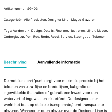
Artikelnummer:
SG403
Categorieën:
Alle Producten
,
Designer Liner
,
Mayco Glazuren
Tags:
Aardewerk
,
Design
,
Details
,
Fineliner
,
Illustreren
,
Lijnen
,
Mayco
,
Onderglazuur
,
Pen
,
Red
,
Rode
,
Rood
,
Servies
,
Steengoed
,
Tekenen
Beschrijving
Aanvullende informatie
De metalen schrijfpunt zorgt voor maximale precisie bij het
tekenen van ultra-fijne en brede lijnen, kalligrafie en
ingewikkelde illustraties of gebruik een kwast voor een
waterverf of ingewassen inkt effect. De designer Liner
werkt het best op stabiele transparante/semi-transparante
glazuren. Wanneer er geen glazuur over de Designer Liner is