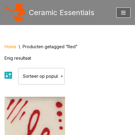
Ceramic Essentials
Ga
naar
de
inhoud
Home
\
Producten getagged “Red”
Enig resultaat