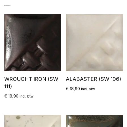
GERELATEERDE PRODUCTEN
WROUGHT IRON (SW
ALABASTER (SW 106)
111)
€
18,90
incl. btw
€
18,90
incl. btw