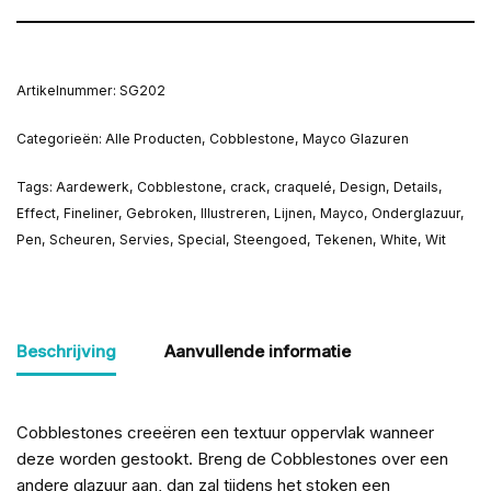
Artikelnummer:
SG202
Categorieën:
Alle Producten
,
Cobblestone
,
Mayco Glazuren
Tags:
Aardewerk
,
Cobblestone
,
crack
,
craquelé
,
Design
,
Details
,
Effect
,
Fineliner
,
Gebroken
,
Illustreren
,
Lijnen
,
Mayco
,
Onderglazuur
,
Pen
,
Scheuren
,
Servies
,
Special
,
Steengoed
,
Tekenen
,
White
,
Wit
Beschrijving
Aanvullende informatie
Cobblestones creeëren een textuur oppervlak wanneer
deze worden gestookt. Breng de Cobblestones over een
andere glazuur aan, dan zal tijdens het stoken een