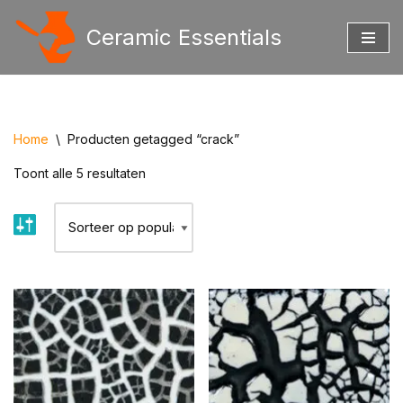
Ceramic Essentials
Ga
naar
de
inhoud
Home
\
Producten getagged “crack”
Toont alle 5 resultaten