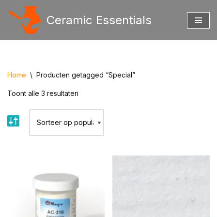
Ceramic Essentials
Ga
naar
de
inhoud
Home
\
Producten getagged “Special”
Toont alle 3 resultaten