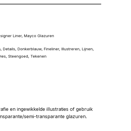
signer Liner
,
Mayco Glazuren
n
,
Details
,
Donkerblauw
,
Fineliner
,
Illustreren
,
Lijnen
,
vies
,
Steengoed
,
Tekenen
afie en ingewikkelde illustraties of gebruik
ransparante/semi-transparante glazuren.