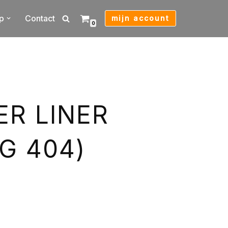
p
Contact
mijn account
0
ER LINER
G 404)