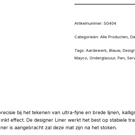
Artikelnummer:
SG404
Categorieën:
Alle Producten
,
De
Tags:
Aardewerk
,
Blauw
,
Desig
Mayco
,
Onderglazuur
,
Pen
,
Ser
isie bij het tekenen van ultra-fijne en brede lijnen, kalligr
nkt effect. De designer Liner werkt het best op stabiele t
er is aangebracht zal deze mat zijn na het stoken.