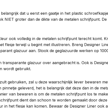
belangrijk dat u eerst een gaatje in het plastic schroefkap
ok NIET groter dan de dikte van de metalen schrijfpunt. De 
eur ook volledig in de metalen schrijfpunt terecht komt. Kni
et flesje terwijl u begint met illustreren. Breng Designer Li
nsparant glazuur aan. Stook de geglazuurde werken op 100
n transparante glazuur over aangebracht is. Ook is Designer 
 wordt gebruikt.
lt gebruiken, zal u deze waarschijnlijk liever bewaren met
n pinnetje geleverd, het is belangrijk dat deze dan in de me
anier van bewaren is om de metalen schrijfpunt los te maken 
schrijfpunt dient dan schoon te worden gemaakt door deze 
zuur in het flesje kan komen. Bewaar de Designer Liner ook a