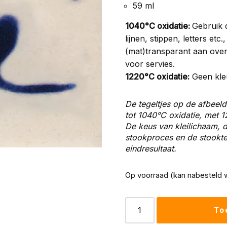
59 ml
1040°C oxidatie:
Gebruik d
lijnen, stippen, letters e
(mat)transparant aan over
voor servies.
1220°C oxidatie:
Geen kle
De tegeltjes op de afbeeld
tot 1040°C oxidatie, met 
De keus van kleilichaam, d
stookproces en de stooktem
eindresultaat.
Op voorraad (kan nabesteld 
To