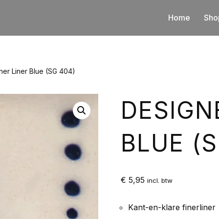
Home
Sho
ner Liner Blue (SG 404)
DESIGN
BLUE (S
€
5,95
incl. btw
Kant-en-klare finerliner