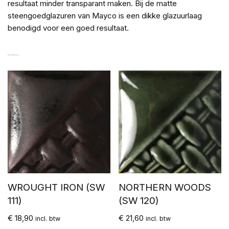
resultaat minder transparant maken. Bij de matte
steengoedglazuren van Mayco is een dikke glazuurlaag
benodigd voor een goed resultaat.
GERELATEERDE PRODUCTEN
WROUGHT IRON (SW
NORTHERN WOODS
111)
(SW 120)
€
18,90
€
21,60
incl. btw
incl. btw