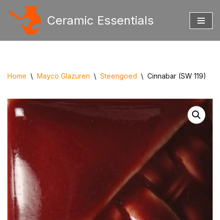
Ceramic Essentials
Ga
naar
de
inhoud
Home
\
Mayco Glazuren
\
Steengoed
\
Cinnabar (SW 119)