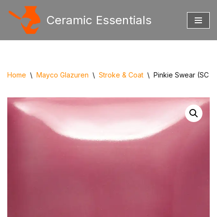
Ceramic Essentials
Ga
naar
de
inhoud
Home
\
Mayco Glazuren
\
Stroke & Coat
\
Pinkie Swear (SC 0