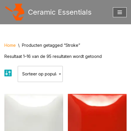
Ceramic Essentials
Ga
naar
de
inhoud
Home
\
Producten getagged “Stroke”
Resultaat 1–16 van de 95 resultaten wordt getoond