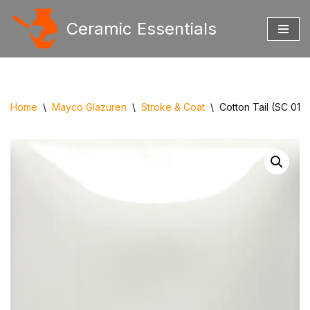
Ceramic Essentials
Ga
naar
de
inhoud
Home
\
Mayco Glazuren
\
Stroke & Coat
\
Cotton Tail (SC 016