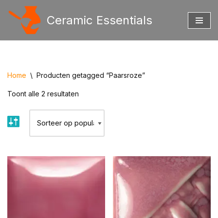
Ceramic Essentials
Ga
naar
de
inhoud
Home
\
Producten getagged “Paarsroze”
Toont alle 2 resultaten