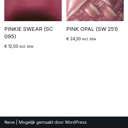
PINKIE SWEAR (SC
PINK OPAL (SW 251)
095)
€
24,20
incl. btw
€
12,50
incl. btw
Neve
| Mogelijk gemaakt door
WordPress