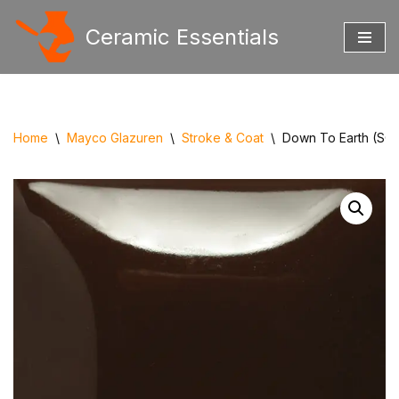
Ceramic Essentials
Ga
naar
de
inhoud
Home
\
Mayco Glazuren
\
Stroke & Coat
\
Down To Earth (SC