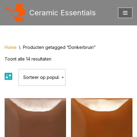
Ceramic Essentials
Ga
naar
de
inhoud
Home
\
Producten getagged “Donkerbruin”
Toont alle 14 resultaten