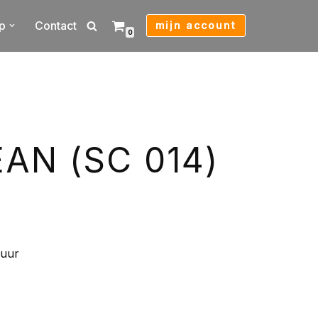
p
Contact
mijn account
0
AN (SC 014)
zuur