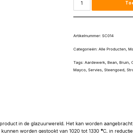
To
Artikelnummer:
SC014
Categorieën:
Alle Producten
,
Ma
Tags:
Aardewerk
,
Bean
,
Bruin
,
Mayco
,
Servies
,
Steengoed
,
Str
 product in de glazuurwereld. Het kan worden aangebracht 
n kunnen worden gestookt van 1020 tot 1330
°
C, in reducti