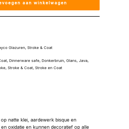
evoegen aan winkelwagen
yco Glazuren
,
Stroke & Coat
Coat
,
Dinnerware safe
,
Donkerbruin
,
Glans
,
Java
,
oke
,
Stroke & Coat
,
Stroke en Coat
op natte klei, aardewerk bisque en
e en oxidatie en kunnen decoratief op alle