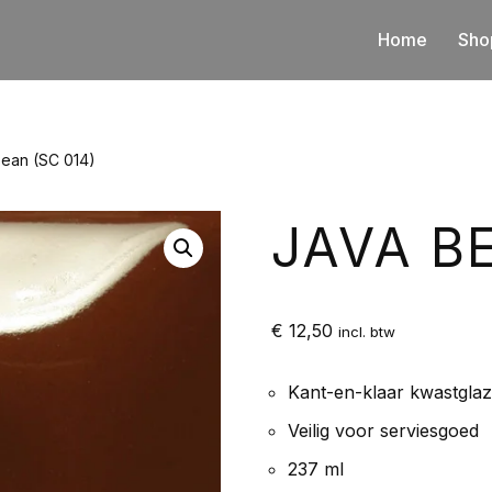
Home
Sho
ean (SC 014)
JAVA BE
€
12,50
incl. btw
Kant-en-klaar kwastgla
Veilig voor serviesgoed
237 ml