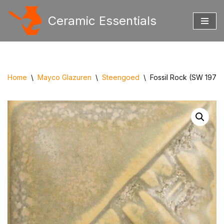
Ceramic Essentials
Ga
naar
de
inhoud
Home
\
Mayco Glazuren
\
Steengoed
\
Fossil Rock (SW 197)