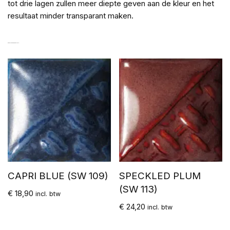
tot drie lagen zullen meer diepte geven aan de kleur en het
resultaat minder transparant maken.
GERELATEERDE PRODUCTEN
CAPRI BLUE (SW 109)
SPECKLED PLUM
(SW 113)
€
18,90
incl. btw
€
24,20
incl. btw