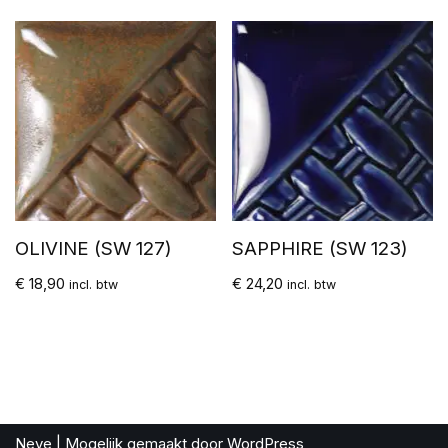
OLIVINE (SW 127)
SAPPHIRE (SW 123)
€
18,90
€
24,20
incl. btw
incl. btw
Neve
| Mogelijk gemaakt door
WordPress