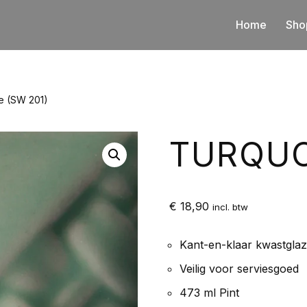
Home
Sho
e (SW 201)
TURQUO
€
18,90
incl. btw
Kant-en-klaar kwastgla
Veilig voor serviesgoed
473 ml Pint