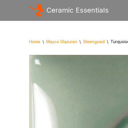
Ceramic Essentials
Ga
naar
de
inhoud
Home
\
Mayco Glazuren
\
Steengoed
\
Turquois