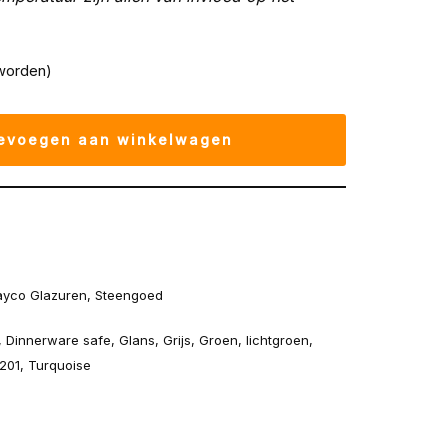
worden)
evoegen aan winkelwagen
yco Glazuren
,
Steengoed
,
Dinnerware safe
,
Glans
,
Grijs
,
Groen
,
lichtgroen
,
201
,
Turquoise