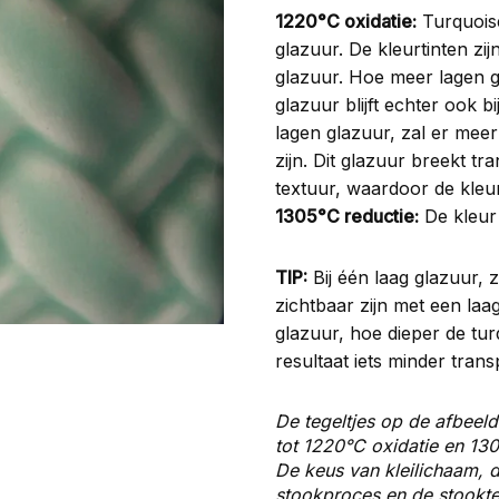
1220°C oxidatie:
Turquoise
glazuur. De kleurtinten zi
glazuur. Hoe meer lagen gl
glazuur blijft echter ook b
lagen glazuur, zal er meer
zijn. Dit glazuur breekt t
textuur, waardoor de kleu
1305°C reductie:
De kleur
TIP:
Bij één laag glazuur, 
zichtbaar zijn met een laa
glazuur, hoe dieper de turq
resultaat iets minder trans
De tegeltjes op de afbeeld
tot 1220°C oxidatie en 130
De keus van kleilichaam, d
stookproces en de stooktem