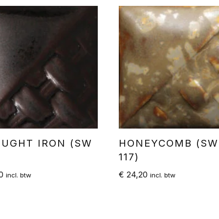
UGHT IRON (SW
HONEYCOMB (SW
117)
0
€
24,20
incl. btw
incl. btw