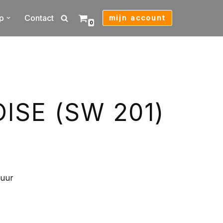
p
Contact
mijn account
0
ISE (SW 201)
zuur