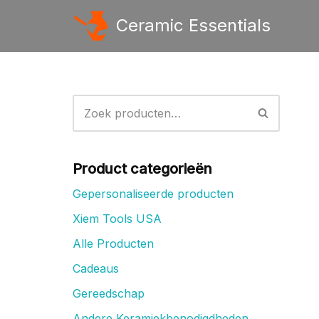
Ceramic Essentials
Ga
naar
de
inhoud
Product categorieën
Gepersonaliseerde producten
Xiem Tools USA
Alle Producten
Cadeaus
Gereedschap
Andere Keramiekbenodigdheden