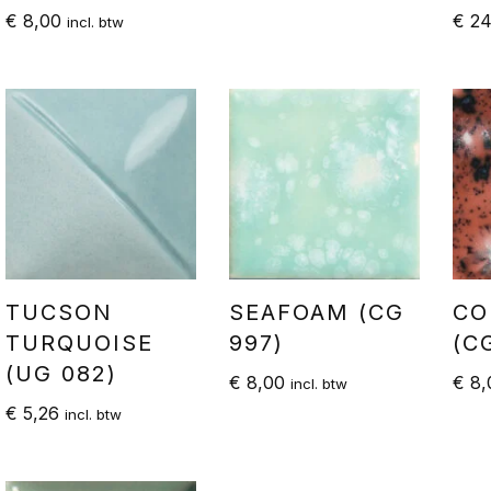
€
8,00
€
24
incl. btw
TUCSON
SEAFOAM (CG
CO
TURQUOISE
997)
(C
(UG 082)
€
8,00
€
8,
incl. btw
€
5,26
incl. btw