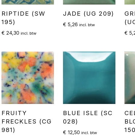
RIPTIDE (SW
JADE (UG 209)
GR
195)
(U
€
5,26
incl. btw
€
24,30
€
5,
incl. btw
FRUITY
BLUE ISLE (SC
CE
FRECKLES (CG
028)
BL
981)
15
€
12,50
incl. btw