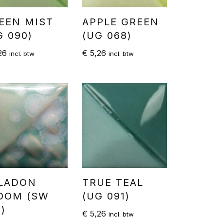
EEN MIST
APPLE GREEN
G 090)
(UG 068)
26
€
5,26
incl. btw
incl. btw
LADON
TRUE TEAL
OOM (SW
(UG 091)
0)
€
5,26
incl. btw