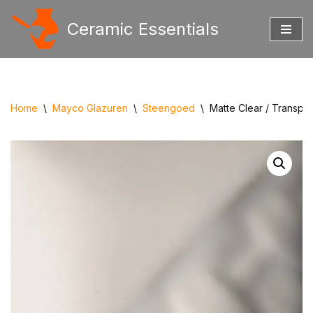
Ceramic Essentials
Ga
naar
de
inhoud
Home
\
Mayco Glazuren
\
Steengoed
\
Matte Clear / Transpa