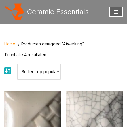
Ceramic Essentials
Ga
naar
de
inhoud
Home
\
Producten getagged “Afwerking”
Toont alle 4 resultaten