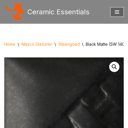
Ceramic Essentials
Ga
naar
de
inhoud
Home
\
Mayco Glazuren
\
Steengoed
\
Black Matte (SW 140)