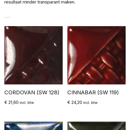
resultaat minder transparant maken.
GERELATEERDE PRODUCTEN
CORDOVAN (SW 128)
CINNABAR (SW 119)
€
21,60
€
24,20
incl. btw
incl. btw