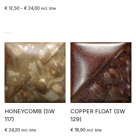
€
12,50
-
€
24,00
incl. btw
GERELATEERDE PRODUCTEN
HONEYCOMB (SW
COPPER FLOAT (SW
117)
129)
€
24,20
€
18,90
incl. btw
incl. btw