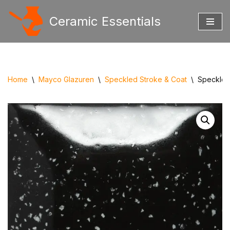
Ceramic Essentials
Ga
naar
de
inhoud
Home
\
Mayco Glazuren
\
Speckled Stroke & Coat
\
Speckled