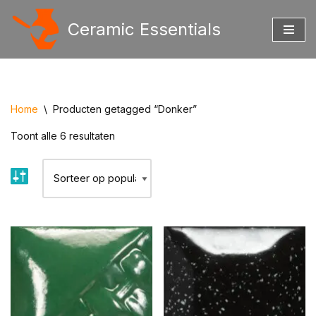
Ceramic Essentials
Ga
naar
de
inhoud
Home
\
Producten getagged “Donker”
Toont alle 6 resultaten