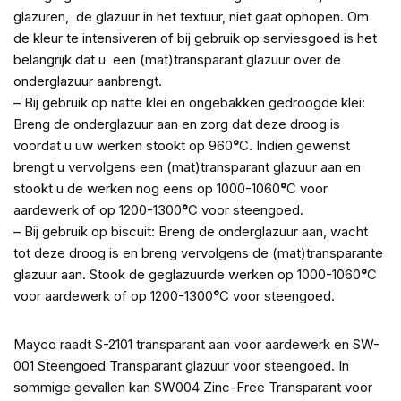
glazuren, de glazuur in het textuur, niet gaat ophopen. Om
de kleur te intensiveren of bij gebruik op serviesgoed is het
belangrijk dat u een (mat)transparant glazuur over de
onderglazuur aanbrengt.
– Bij gebruik op natte klei en ongebakken gedroogde klei:
Breng de onderglazuur aan en zorg dat deze droog is
voordat u uw werken stookt op 960
°
C. Indien gewenst
brengt u vervolgens een (mat)transparant glazuur aan en
stookt u de werken nog eens op 1000-1060
°
C voor
aardewerk of op 1200-1300
°
C voor steengoed.
– Bij gebruik op biscuit: Breng de onderglazuur aan, wacht
tot deze droog is en breng vervolgens de (mat)transparante
glazuur aan. Stook de geglazuurde werken op 1000-1060
°
C
voor aardewerk of op 1200-1300
°
C voor steengoed.
Mayco raadt S-2101 transparant aan voor aardewerk en SW-
001 Steengoed Transparant glazuur voor steengoed. In
sommige gevallen kan SW004 Zinc-Free Transparant voor