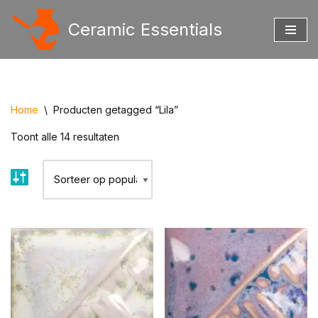
Ceramic Essentials
Ga
naar
de
inhoud
Home
\
Producten getagged “Lila”
Toont alle 14 resultaten