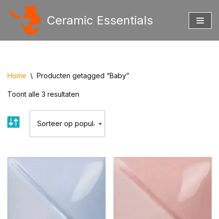
Ceramic Essentials
Ga
naar
de
inhoud
Home
\
Producten getagged “Baby”
Toont alle 3 resultaten