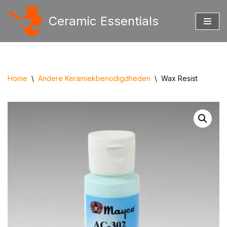
Ceramic Essentials
Ga
naar
de
inhoud
Home
\
Andere Keramiekbenodigdheden
\
Wax Resist