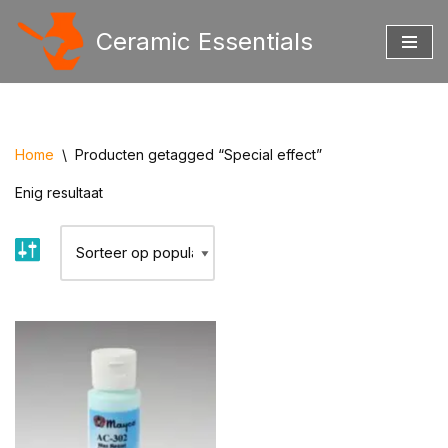
Ceramic Essentials
Ga
naar
de
inhoud
Home
\
Producten getagged “Special effect”
Enig resultaat