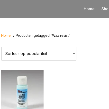
Home
Sho
Home
\
Producten getagged “Wax resist”