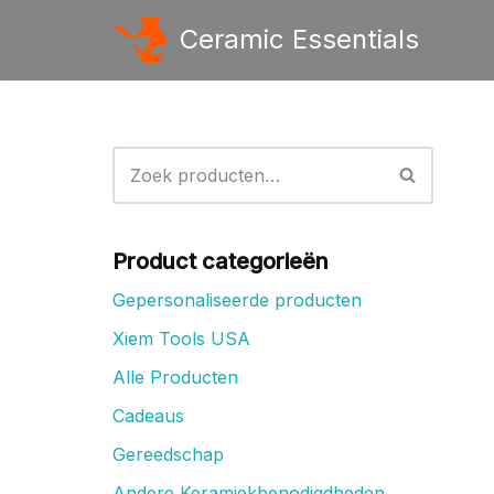
Ceramic Essentials
Ga
naar
de
inhoud
Product categorieën
Gepersonaliseerde producten
Xiem Tools USA
Alle Producten
Cadeaus
Gereedschap
Andere Keramiekbenodigdheden