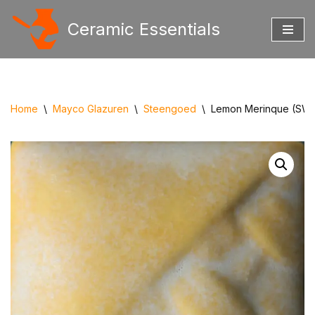
Ceramic Essentials
Ga
naar
de
inhoud
Home
\
Mayco Glazuren
\
Steengoed
\
Lemon Merinque (SW 