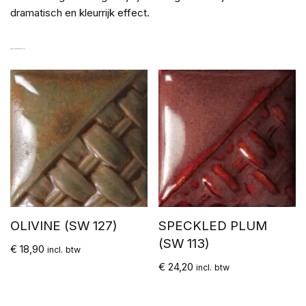
dramatisch en kleurrijk effect.
GERELATEERDE PRODUCTEN
OLIVINE (SW 127)
SPECKLED PLUM
(SW 113)
€
18,90
incl. btw
€
24,20
incl. btw