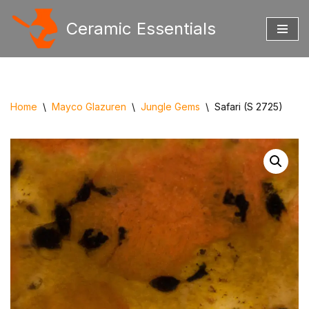
Ceramic Essentials
Ga
naar
de
inhoud
Home
\
Mayco Glazuren
\
Jungle Gems
\
Safari (S 2725)