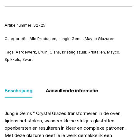
Artikelnummer:
S2725
Categorieën:
Alle Producten
,
Jungle Gems
,
Mayco Glazuren
Tags:
Aardewerk
,
Bruin
,
Glans
,
kristalglazuur
,
kristallen
,
Mayco
,
Spikkels
,
Zwart
Beschrijving
Aanvullende informatie
Jungle Gems
™
Crystal Glazes transformeren in de oven,
tijdens het stoken, wanneer kleine stukjes glasfritten
openbarsten en resulteren in kleur en complexe patronen.
Met deze glazuren geef je je werk gemakkelijk een