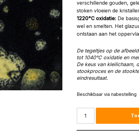
verschillende gouden, gele
stoken vloeien de kristallen
1220°C oxidatie:
De basisg
wel en smelten. Het glaz
ontstaan aan het oppervla
De tegeltjes op de afbeeld
tot 1040°C oxidatie en me
De keus van kleilichaam, d
stookproces en de stooktem
eindresultaat.
Beschikbaar via nabestelling
To