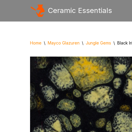
Ceramic Essentials
Ga
naar
de
inhoud
Home
\
Mayco Glazuren
\
Jungle Gems
\
Black I