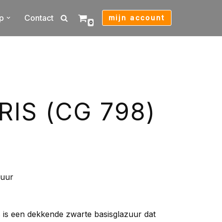
p
Contact
mijn account
0
RIS (CG 798)
zuur
s is een dekkende zwarte basisglazuur dat