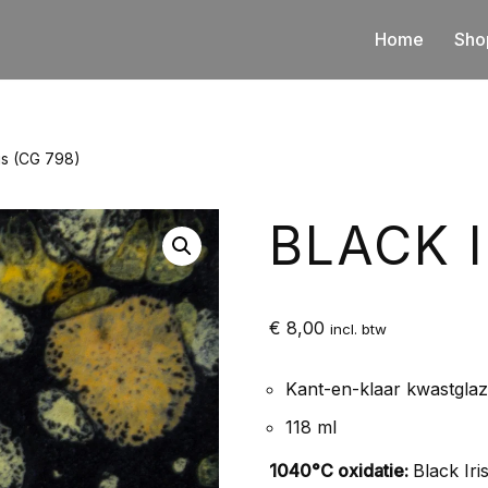
Home
Sho
ris (CG 798)
BLACK I
€
8,00
incl. btw
Kant-en-klaar kwastgla
118 ml
1040°C oxidatie:
Black Iri