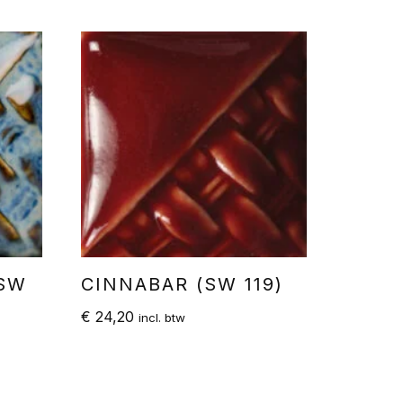
(SW
CINNABAR (SW 119)
€
24,20
incl. btw