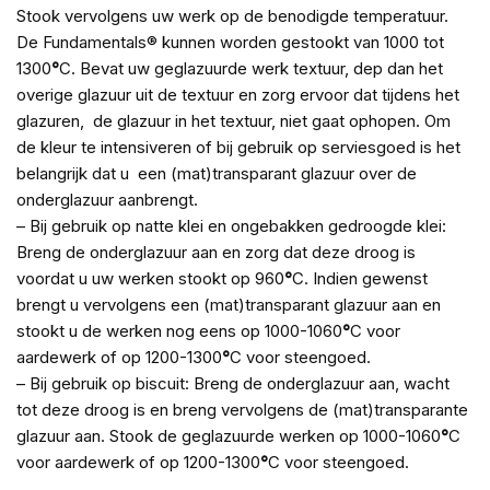
Stook vervolgens uw werk op de benodigde temperatuur.
De Fundamentals® kunnen worden gestookt van 1000 tot
1300
°
C. Bevat uw geglazuurde werk textuur, dep dan het
overige glazuur uit de textuur en zorg ervoor dat tijdens het
glazuren, de glazuur in het textuur, niet gaat ophopen. Om
de kleur te intensiveren of bij gebruik op serviesgoed is het
belangrijk dat u een (mat)transparant glazuur over de
onderglazuur aanbrengt.
– Bij gebruik op natte klei en ongebakken gedroogde klei:
Breng de onderglazuur aan en zorg dat deze droog is
voordat u uw werken stookt op 960
°
C. Indien gewenst
brengt u vervolgens een (mat)transparant glazuur aan en
stookt u de werken nog eens op 1000-1060
°
C voor
aardewerk of op 1200-1300
°
C voor steengoed.
– Bij gebruik op biscuit: Breng de onderglazuur aan, wacht
tot deze droog is en breng vervolgens de (mat)transparante
glazuur aan. Stook de geglazuurde werken op 1000-1060
°
C
voor aardewerk of op 1200-1300
°
C voor steengoed.