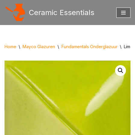
Ceramic Essentials
Ga
naar
de
inhoud
Home
\
Mayco Glazuren
\
Fundamentals Onderglazuur
\
Lime 