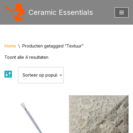
Ceramic Essentials
Ga
naar
de
inhoud
Home
\
Producten getagged “Textuur”
Toont alle 4 resultaten