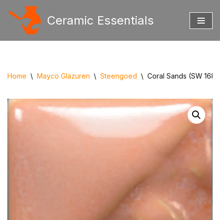
Ceramic Essentials
Ga
naar
de
inhoud
Home
\
Mayco Glazuren
\
Steengoed
\
Coral Sands (SW 168)