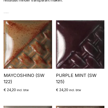
resultaat minder transparant maken.
GERELATEERDE PRODUCTEN
MAYCOSHINO (SW
PURPLE MINT (SW
122)
125)
€
24,20
€
24,20
incl. btw
incl. btw