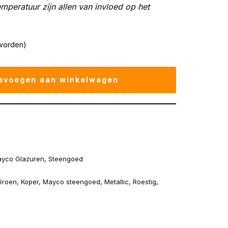
peratuur zijn allen van invloed op het
worden)
evoegen aan winkelwagen
yco Glazuren
,
Steengoed
Groen
,
Koper
,
Mayco steengoed
,
Metallic
,
Roestig
,