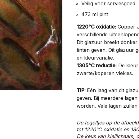
Veilig voor serviesgoed
473 ml pint
1220°C oxidatie:
Copper J
verschillende uiteenlopen
Dit glazuur breekt donker
tinten geven. Dit glazuur
en kleurvariatie.
1305°C reductie:
De kleur
zwarte/koperen vlekjes.
TIP:
Eén laag van dit glaz
geven. Bij meerdere lagen
worden. Vele lagen zullen 
De tegeltjes op de afbeeld
tot 1220°C oxidatie en 130
De keus van kleilichaam, d