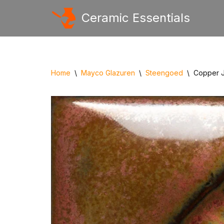
Ceramic Essentials
Ga
naar
de
inhoud
Home
\
Mayco Glazuren
\
Steengoed
\
Copper 