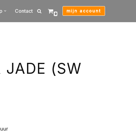
p
Contact
mijn account
0
 JADE (SW
zuur