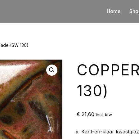
Home
Sho
Jade (SW 130)
COPPER
130)
€
21,60
incl. btw
Kant-en-klaar kwastgla