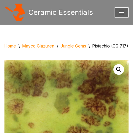
Ceramic Essentials
Ga
naar
de
inhoud
Home
\
Mayco Glazuren
\
Jungle Gems
\
Pistachio (CG 717)