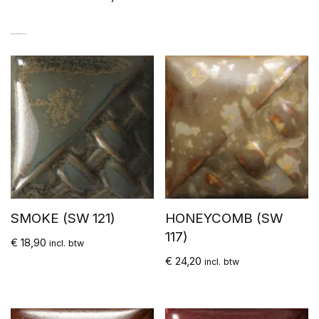
GERELATEERDE PRODUCTEN
SMOKE (SW 121)
HONEYCOMB (SW
117)
€
18,90
incl. btw
€
24,20
incl. btw