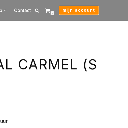
p
Contact
mijn account
0
AL CARMEL (S
zuur