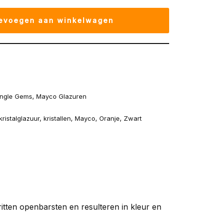
evoegen aan winkelwagen
ngle Gems
,
Mayco Glazuren
kristalglazuur
,
kristallen
,
Mayco
,
Oranje
,
Zwart
ritten openbarsten en resulteren in kleur en