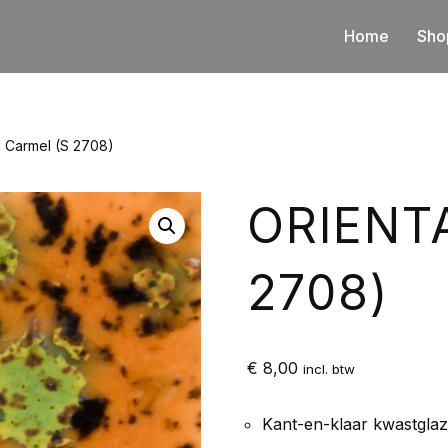
Home
Sho
l Carmel (S 2708)
ORIENT
2708)
€
8,00
incl. btw
Kant-en-klaar kwastgla