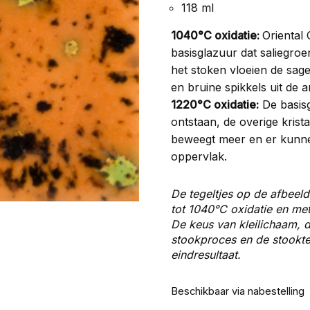
118 ml
1040°C oxidatie:
Oriental
basisglazuur dat saliegroe
het stoken vloeien de sage
en bruine spikkels uit de a
1220°C oxidatie:
De basisg
ontstaan, de overige krist
beweegt meer en er kunnen
oppervlak.
De tegeltjes op de afbeeld
tot 1040°C oxidatie en me
De keus van kleilichaam, d
stookproces en de stooktem
eindresultaat.
Beschikbaar via nabestelling