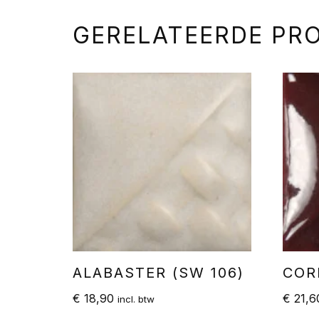
GERELATEERDE PR
ALABASTER (SW 106)
COR
€
18,90
€
21,6
incl. btw