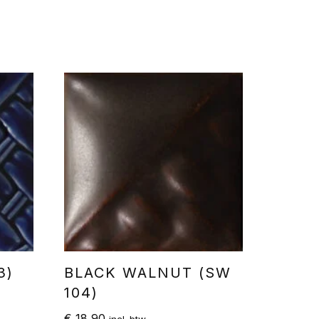
3)
BLACK WALNUT (SW
104)
€
18,90