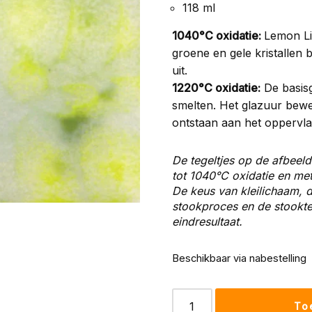
118 ml
1040°C oxidatie:
Lemon Li
groene en gele kristallen b
uit.
1220°C oxidatie:
De basisg
smelten. Het glazuur bew
ontstaan aan het oppervla
De tegeltjes op de afbeeld
tot 1040°C oxidatie en me
De keus van kleilichaam, d
stookproces en de stooktem
eindresultaat.
Beschikbaar via nabestelling
To