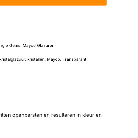
ngle Gems
,
Mayco Glazuren
kristalglazuur
,
kristallen
,
Mayco
,
Transparant
ritten openbarsten en resulteren in kleur en