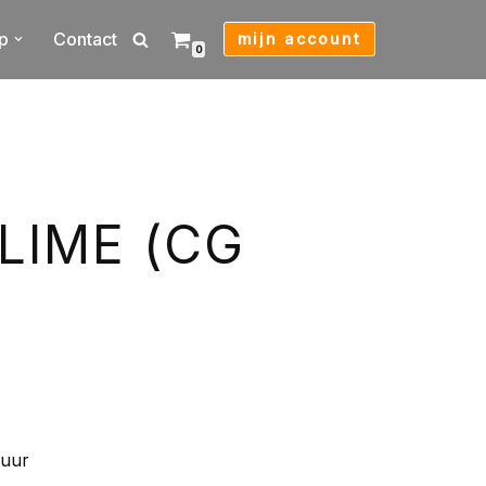
p
Contact
mijn account
0
LIME (CG
zuur