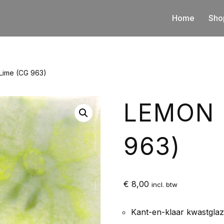
Home
Sho
Lime (CG 963)
LEMON 
963)
€
8,00
incl. btw
Kant-en-klaar kwastgla