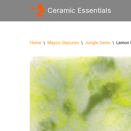
Ceramic Essentials
Ga
naar
de
inhoud
Home
\
Mayco Glazuren
\
Jungle Gems
\
Lemon 