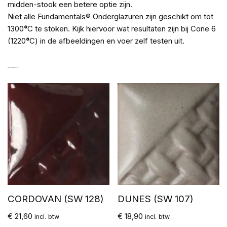
midden-stook een betere optie zijn.
Niet alle Fundamentals® Onderglazuren zijn geschikt om tot
1300
°
C te stoken. Kijk hiervoor wat resultaten zijn bij Cone 6
(1220
°
C) in de afbeeldingen en voer zelf testen uit.
GERELATEERDE PRODUCTEN
CORDOVAN (SW 128)
DUNES (SW 107)
€
21,60
€
18,90
incl. btw
incl. btw