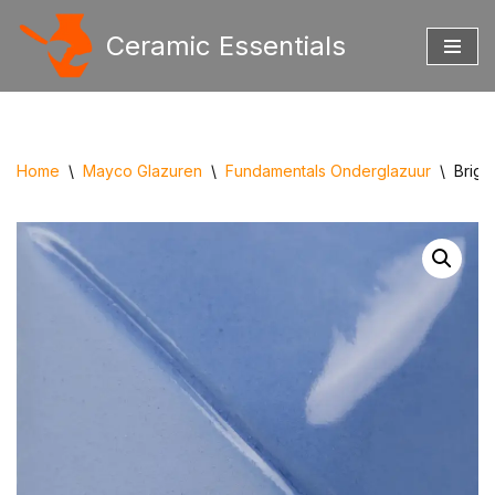
Ceramic Essentials
Ga
naar
de
inhoud
Home
\
Mayco Glazuren
\
Fundamentals Onderglazuur
\
Brigh