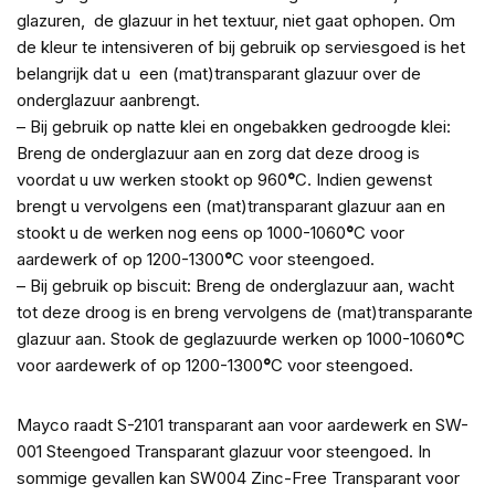
glazuren, de glazuur in het textuur, niet gaat ophopen. Om
de kleur te intensiveren of bij gebruik op serviesgoed is het
belangrijk dat u een (mat)transparant glazuur over de
onderglazuur aanbrengt.
– Bij gebruik op natte klei en ongebakken gedroogde klei:
Breng de onderglazuur aan en zorg dat deze droog is
voordat u uw werken stookt op 960
°
C. Indien gewenst
brengt u vervolgens een (mat)transparant glazuur aan en
stookt u de werken nog eens op 1000-1060
°
C voor
aardewerk of op 1200-1300
°
C voor steengoed.
– Bij gebruik op biscuit: Breng de onderglazuur aan, wacht
tot deze droog is en breng vervolgens de (mat)transparante
glazuur aan. Stook de geglazuurde werken op 1000-1060
°
C
voor aardewerk of op 1200-1300
°
C voor steengoed.
Mayco raadt S-2101 transparant aan voor aardewerk en SW-
001 Steengoed Transparant glazuur voor steengoed. In
sommige gevallen kan SW004 Zinc-Free Transparant voor