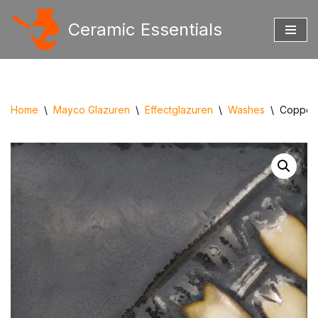
Ceramic Essentials
Ga
naar
de
inhoud
Home
\
Mayco Glazuren
\
Effectglazuren
\
Washes
\
Copper