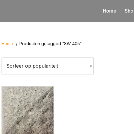
Home
Sho
Home
\
Producten getagged “SW 405”