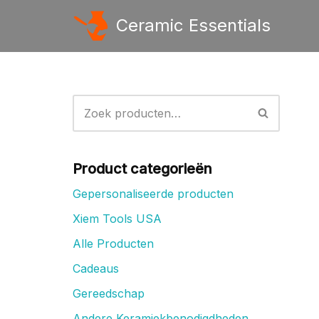
Ceramic Essentials
Ga
naar
de
inhoud
Product categorieën
Gepersonaliseerde producten
Xiem Tools USA
Alle Producten
Cadeaus
Gereedschap
Andere Keramiekbenodigdheden