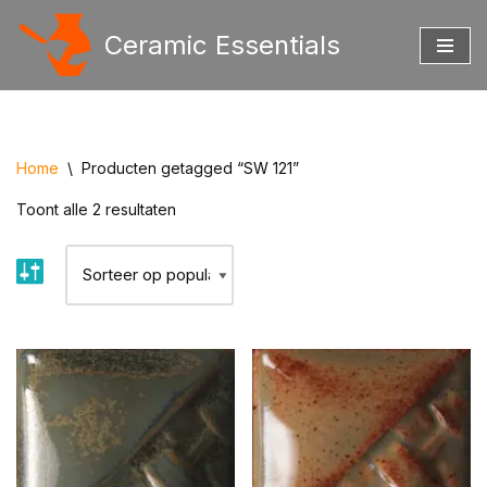
Ceramic Essentials
Ga
naar
de
inhoud
Home
\
Producten getagged “SW 121”
Toont alle 2 resultaten