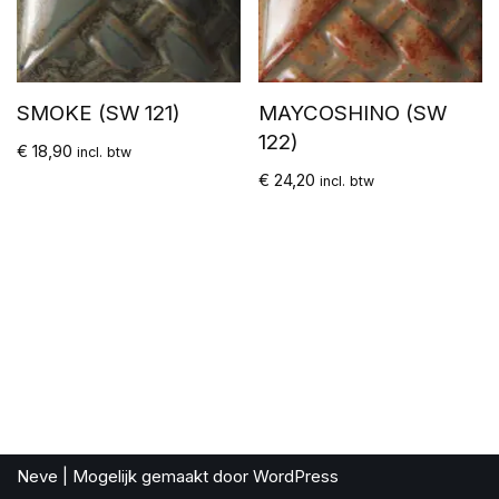
SMOKE (SW 121)
MAYCOSHINO (SW
122)
€
18,90
incl. btw
€
24,20
incl. btw
Neve
| Mogelijk gemaakt door
WordPress