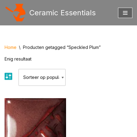
Ceramic Essentials
Ga
naar
de
inhoud
Home
\
Producten getagged “Speckled Plum”
Enig resultaat