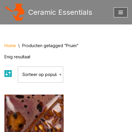
Ceramic Essentials
Ga
naar
de
inhoud
Home
\
Producten getagged “Pruim”
Enig resultaat