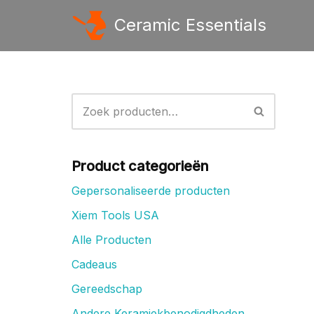
Ceramic Essentials
Ga
naar
de
inhoud
Product categorieën
Gepersonaliseerde producten
Xiem Tools USA
Alle Producten
Cadeaus
Gereedschap
Andere Keramiekbenodigdheden