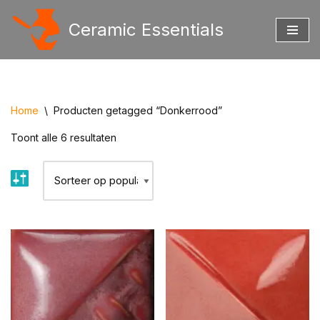
Ceramic Essentials
Ga
naar
de
inhoud
Home
\
Producten getagged “Donkerrood”
Toont alle 6 resultaten