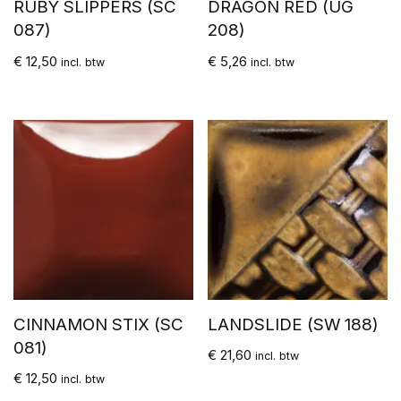
RUBY SLIPPERS (SC
DRAGON RED (UG
087)
208)
€
12,50
€
5,26
incl. btw
incl. btw
CINNAMON STIX (SC
LANDSLIDE (SW 188)
081)
€
21,60
incl. btw
€
12,50
incl. btw