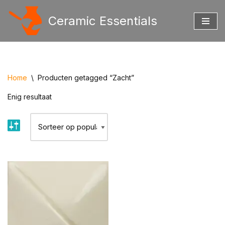
Ceramic Essentials
Ga
naar
de
inhoud
Home
\
Producten getagged “Zacht”
Enig resultaat